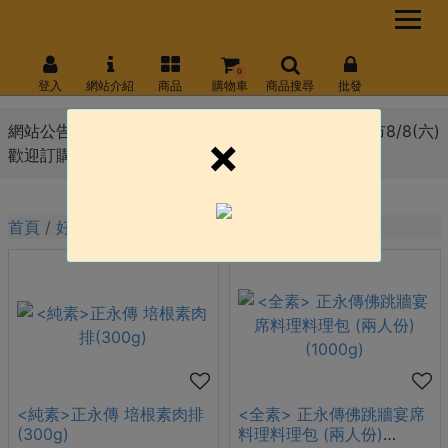
0
登入
網站介紹
商品
購物車
商品搜尋
批發
網站公告 :
8月份會員日 線上官網8/10(一) \ 永和門市8/8(六)
×
歡迎訂購!!!
首頁
好想你素生活
全素
<純素>正永傳 培根素肉排
<全素> 正永傳佛跳牆宴席
(300g)
料理料理包 (兩人份)