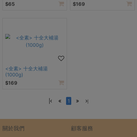
(1000g)
$65
$169
<全素> 十全大補湯
(1000g)
$169
|
1
|
關於我們
顧客服務