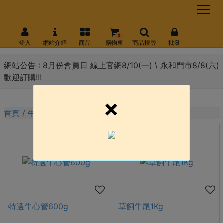
0
登入
網站介紹
商品
購物車
商品搜尋
批發
網站公告 :
8月份會員日 線上官網8/10(一) \ 永和門市8/8(六)
歡迎訂購!!!
×
首頁
牛肉系列
其他
特選牛心管600g
草飼牛尾1Kg