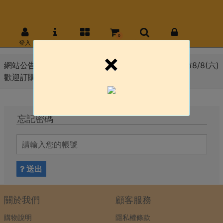
0
登入
網站介紹
商品
購物車
商品搜尋
批發
×
網站公告 :
8月份會員日 線上官網8/10(一) \ 永和門市8/8(六)
歡迎訂購!!!
忘記密碼
送出
關於我們
顧客服務
購物說明
隱私權條款