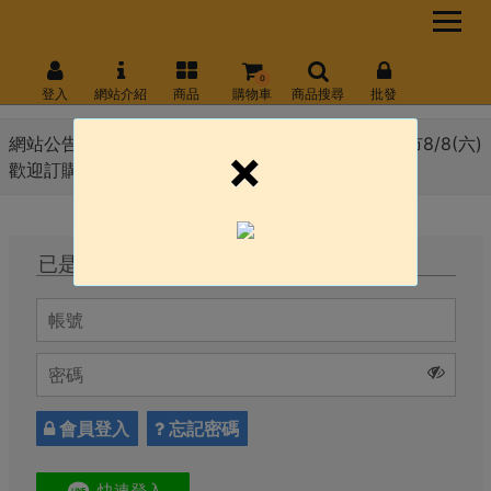
0
登入
網站介紹
商品
購物車
商品搜尋
批發
網站公告 :
8月份會員日 線上官網8/10(一) \ 永和門市8/8(六)
×
歡迎訂購!!!
已是會員，直接登入
會員登入
忘記密碼