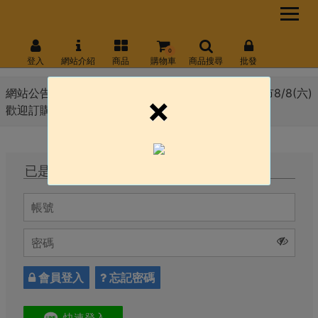
0
登入
網站介紹
商品
購物車
商品搜尋
批發
網站公告 :
8月份會員日 線上官網8/10(一) \ 永和門市8/8(六)
×
歡迎訂購!!!
已是會員，直接登入
會員登入
忘記密碼