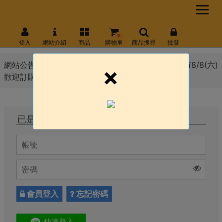
0
登入
網站介紹
商品
購物車
商品搜尋
批發
網站公告 :
8月份會員日 線上官網8/10(一) \ 永和門市8/8(六)
×
歡迎訂購!!!
已是會員，直接登入
會員登入
忘記密碼