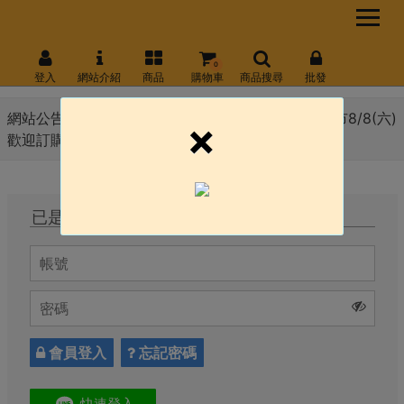
0
登入
網站介紹
商品
購物車
商品搜尋
批發
網站公告 :
8月份會員日 線上官網8/10(一) \ 永和門市8/8(六)
×
歡迎訂購!!!
已是會員，直接登入
會員登入
忘記密碼