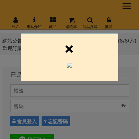
0
登入
網站介紹
商品
購物車
商品搜尋
批發
網站公告 :
8月份會員日 線上官網8/10(一) \ 永和門市8/8(六)
×
歡迎訂購!!!
已是會員，直接登入
會員登入
忘記密碼