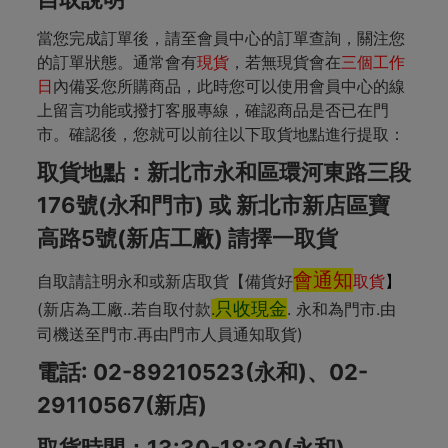
當您完成訂單後，請至會員中心的訂單查詢，關注您
的訂單狀態。通常會有
現貨
，若無現貨會在
三個工作
日
內備妥您所購商品，此時您可以使用會員中心的線
上留言功能或撥打客服專線，確認商品是否已在門
市。確認後，您就可以前往以下取貨地點進行提取：
取貨地點：新北市永和區環河東路三段
176號(永和門市) 或 新北市新店區寶
高路5號(新店工廠)
請擇一取貨
會通知
自取請註明永和或新店取貨【備貨好
取貨
】
只收現金
(新店為工廠..若自取付款
.
. 永和為門市.由
司機送至門市.再由門市人員通知取貨)
電話: 02-89210523(永和)、02-
29110567(新店)