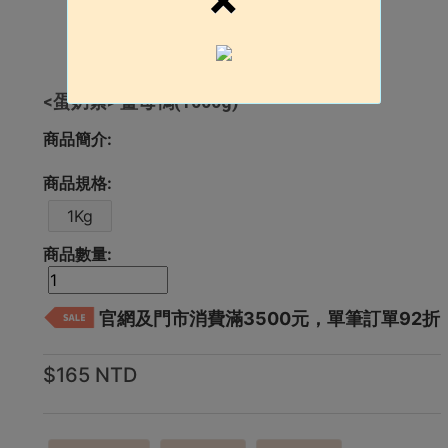
<蛋奶素> 薑母鴨(1000g)
商品簡介:
商品規格:
1Kg
商品數量:
官網及門市消費滿3500元，單筆訂單92折
$165 NTD