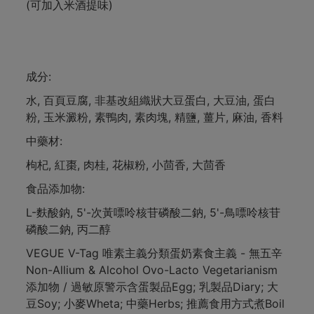
(可加入米酒提味)
成分:
水, 百頁豆腐, 非基改組織狀大豆蛋白, 大豆油, 蛋白
粉, 玉米澱粉, 素鴨肉, 素肉塊, 精鹽, 薑片, 麻油, 香料
中藥材:
枸杞, 紅棗, 肉桂, 花椒粉, 小茴香, 大茴香
食品添加物:
L-麩酸鈉, 5'-次黃嘌呤核苷磷酸二鈉, 5'-鳥嘌呤核苷
磷酸二鈉, 丙二醇
VEGUE V-Tag 唯素主義分類蛋奶素食主義 - 無五辛
Non-Allium & Alcohol Ovo-Lacto Vegetarianism
添加物 / 過敏原警示含蛋製品Egg; 乳製品Diary; 大
豆Soy; 小麥Wheta; 中藥Herbs; 推薦食用方式煮Boil