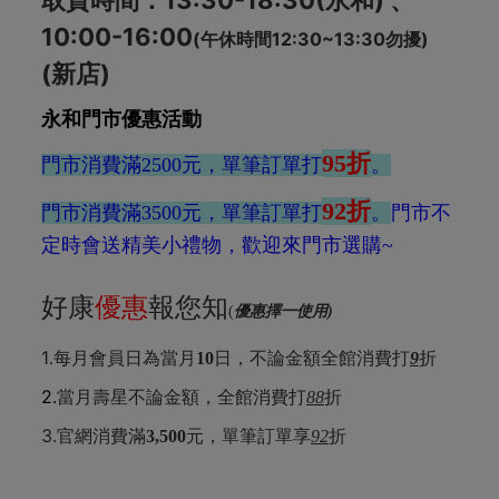
取貨時間：13:30-18:30(永和) 、
10:00-16:00
(午休時間12:30~13:30勿擾)
(新店)
永和門市優惠活動
95折
門市消費滿2500元，單筆訂單打
。
92折
門市消費滿3500元，單筆訂單打
。
門市不
定時會送精美小禮物，歡迎來門市選購~
好康
優惠
報您知
(
優惠擇一使用)
1
折
.
每月會員日為當月
10
日，不論金額全館消費打
9
2.
當月壽星不論金額，全館消費打
88
折
3.
折
官網消費滿
3,500
元，單筆訂單享
92