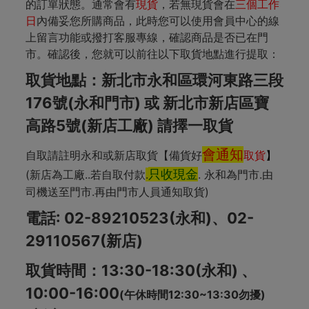
的訂單狀態。通常會有
現貨
，若無現貨會在
三個工作
日
內備妥您所購商品，此時您可以使用會員中心的線
上留言功能或撥打客服專線，確認商品是否已在門
市。確認後，您就可以前往以下取貨地點進行提取：
取貨地點：新北市永和區環河東路三段
176號(永和門市) 或 新北市新店區寶
高路5號(新店工廠)
請擇一取貨
會通知
自取請註明永和或新店取貨【備貨好
取貨
】
只收現金
(新店為工廠..若自取付款
.
. 永和為門市.由
司機送至門市.再由門市人員通知取貨)
電話: 02-89210523(永和)、02-
29110567(新店)
取貨時間：13:30-18:30(永和) 、
10:00-16:00
(午休時間12:30~13:30勿擾)