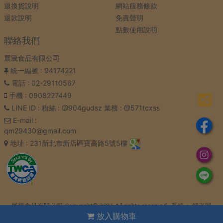
退換貨說明
網站服務條款
退款說明
免責聲明
點數使用說明
聯絡我們
展騰食品有限公司
統一編號
: 94174221
電話
: 02-29110567
手機
: 0908227449
LINE ID
: 粉絲 : @904gudsz 業務 : @571tcxss
E-mail
:
qm29430@gmail.com
地址
: 231新北市新店區寶高路5號5樓
展騰食品有限公司 Copyright© 2026 All rights reserved. 系統：
錢老闆
放入購物車
雲平台