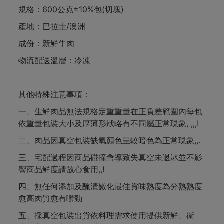
規格：600公克±10%包(切塊)
產地：巴拉圭/澳洲
成份：新鮮牛肉
物流配送溫層：冷凍
其他特殊注意事項：
一、生鮮肉品無法規格定重重量在正負差範圍內每包
依重量包裝大小及厚薄形狀略有不同屬正常現象, ,,,!
二、肉品因真空包裝缺氧顏色呈較暗色為正常現象,,.
三、宅配過程因商品碰撞會導致失真空未退冰並不影
響商品鮮度請放心食用,,!
四、無任何添加及醃漬嫩化最佳賞味熟度為分熟熟度
愈高肉質愈有嚼勁
五、採真空包裝出貨依料理需求使用提供新鮮、衛