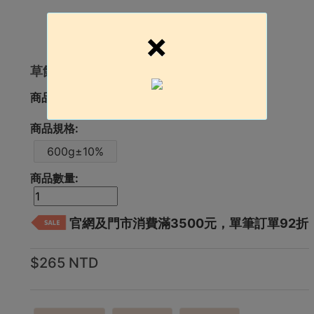
×
草飼花腱600g±10%(切塊)
商品簡介:
商品規格:
600g±10%
商品數量:
官網及門市消費滿3500元，單筆訂單92折
$265 NTD