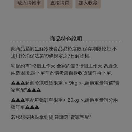
放入購物車
直接購買
加入收藏
商品特色說明
此商品屬於生鮮冷凍食品易於腐敗.保存期限較短.不
適用於消保法第19條規定之7日解除權.
宅配約需1-2個工作天.全家約需3-5個工作天.為避免
兩造困擾.請下單前酌情考慮自身收貨條件再下單.
⚠️⚠️⚠️超商冷凍取貨限重 < 9kg > ,超過重量請選"賣
家宅配"⚠️⚠️⚠️
⚠️⚠️⚠️宅配每張訂單限重< 20kg >,超過重量請分兩
張訂單⚠️⚠️⚠️
若您想要快點拿到貨,建議選"賣家宅配"