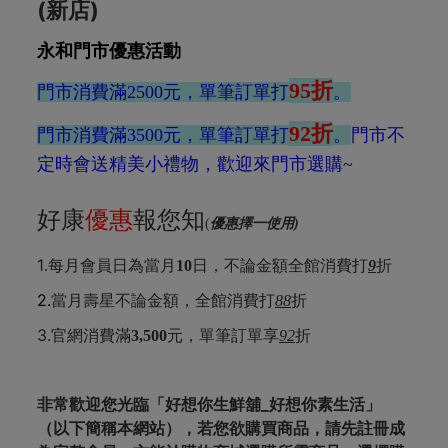
(新店)
永和門市優惠活動
95折
門市消費滿2500元，單筆訂單打
。
92折
門市消費滿3500元，單筆訂單打
。
門市不
定時會送精美小禮物，歡迎來門市選購~
好康
優惠
報您知
(
優惠擇一使用)
1
折
.
每月會員日為當月
10
日，不論金額全館消費打
9
2.
當月壽星不論金額，全館消費打
88
折
3.
折
官網消費滿
3,500
元，單筆訂單享
92
非常歡迎您光臨「好想你生鮮舖_好想你素生活」
（以下簡稱本網站），若您欲購買商品，請先註冊成